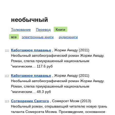
необычный
Толкование
Перевод
Книги
все
электронные книги
аудиокниги
Каботажное плаванье
, Жоржи Амаду (2011)
111
Необычный автобиографический роман Жоржи Амаду.
Роман, слегка приукрашенный национальным
"магическим… 117.6 руб
Каботажное плаванье
, Жоржи Амаду (2011)
112
Необычный автобиографический роман Жоржи Амаду.
Роман, слегка приукрашенный национальным
"магическим… 48.3 руб
Сотворение Святого
, Сомерсет Моэм (2013)
113
Необычный роман, открывающий читателю новую грань
таланта Сомерсета Моэма. Произведение, основанное