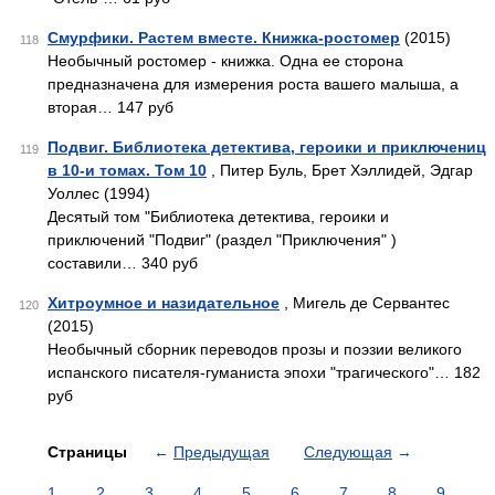
Смурфики. Растем вместе. Книжка-ростомер
(2015)
118
Необычный ростомер - книжка. Одна ее сторона
предназначена для измерения роста вашего малыша, а
вторая… 147 руб
Подвиг. Библиотека детектива, героики и приключениц
119
в 10-и томах. Том 10
, Питер Буль, Брет Хэллидей, Эдгар
Уоллес (1994)
Десятый том "Библиотека детектива, героики и
приключений "Подвиг" (раздел "Приключения" )
составили… 340 руб
Хитроумное и назидательное
, Мигель де Сервантес
120
(2015)
Необычный сборник переводов прозы и поэзии великого
испанского писателя-гуманиста эпохи "трагического"… 182
руб
Страницы
←
Предыдущая
Следующая
→
1
2
3
4
5
6
7
8
9