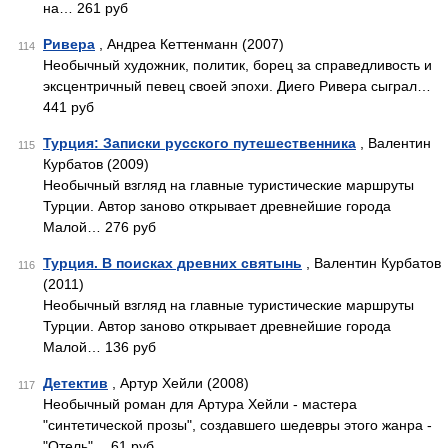
на… 261 руб
Ривера
, Андреа Кеттенманн (2007)
114
Необычный художник, политик, борец за справедливость и
эксцентричный певец своей эпохи. Диего Ривера сыграл…
441 руб
Турция: Записки русского путешественника
, Валентин
115
Курбатов (2009)
Необычный взгляд на главные туристические маршруты
Турции. Автор заново открывает древнейшие города
Малой… 276 руб
Турция. В поисках древних святынь
, Валентин Курбатов
116
(2011)
Необычный взгляд на главные туристические маршруты
Турции. Автор заново открывает древнейшие города
Малой… 136 руб
Детектив
, Артур Хейли (2008)
117
Необычный роман для Артура Хейли - мастера
"синтетической прозы", создавшего шедевры этого жанра -
"Отель"… 61 руб